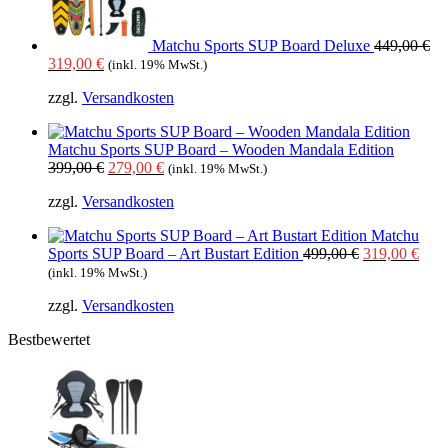
Matchu Sports SUP Board Deluxe
449,00
€
Ursprünglicher
Aktueller
319,00
€
(inkl. 19% MwSt.)
Preis
Preis
zzgl.
Versandkosten
war:
ist:
449,00 €
319,00 €.
Matchu Sports SUP Board – Wooden Mandala Edition
Ursprünglicher
Aktueller
399,00
€
279,00
€
(inkl. 19% MwSt.)
Preis
Preis
zzgl.
Versandkosten
war:
ist:
399,00 €
279,00 €.
Matchu
Ursprünglich
Aktu
Sports SUP Board – Art Bustart Edition
499,00
€
319,00
€
Preis
Prei
(inkl. 19% MwSt.)
war:
ist:
zzgl.
Versandkosten
499,00 €
319,
Bestbewertet