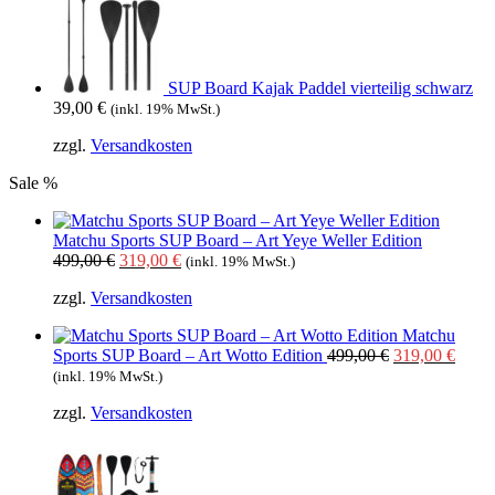
SUP Board Kajak Paddel vierteilig schwarz
39,00
€
(inkl. 19% MwSt.)
zzgl.
Versandkosten
Sale %
Matchu Sports SUP Board – Art Yeye Weller Edition
Ursprünglicher
Aktueller
499,00
€
319,00
€
(inkl. 19% MwSt.)
Preis
Preis
zzgl.
Versandkosten
war:
ist:
499,00 €
319,00 €.
Matchu
Ursprüngliche
Aktue
Sports SUP Board – Art Wotto Edition
499,00
€
319,00
€
Preis
Preis
(inkl. 19% MwSt.)
war:
ist:
zzgl.
Versandkosten
499,00 €
319,0