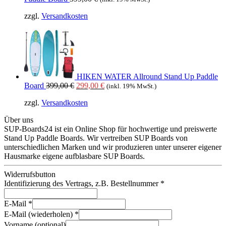
zzgl.
Versandkosten
HIKEN WATER Allround Stand Up Paddle
Ursprünglicher
Aktueller
Board
399,00
€
299,00
€
(inkl. 19% MwSt.)
Preis
Preis
zzgl.
Versandkosten
war:
ist:
399,00 €
299,00 €.
Über uns
SUP-Boards24 ist ein Online Shop für hochwertige und preiswerte
Stand Up Paddle Boards. Wir vertreiben SUP Boards von
unterschiedlichen Marken und wir produzieren unter unserer eigener
Hausmarke eigene aufblasbare SUP Boards.
Widerrufsbutton
Identifizierung des Vertrags, z.B. Bestellnummer
*
E-Mail
*
E-Mail (wiederholen)
*
Vorname
(optional)