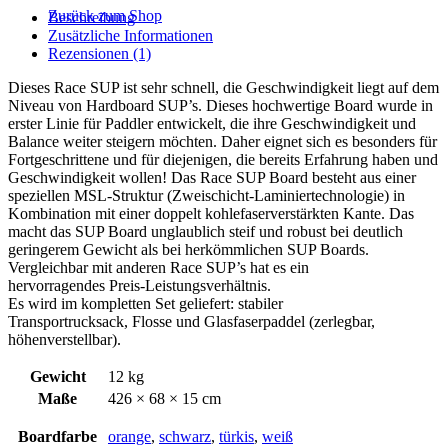
Zurück zum Shop
Beschreibung
Zusätzliche Informationen
Rezensionen (1)
Dieses Race SUP ist sehr schnell, die Geschwindigkeit liegt auf dem
Niveau von Hardboard SUP’s. Dieses hochwertige Board wurde in
erster Linie für Paddler entwickelt, die ihre Geschwindigkeit und
Balance weiter steigern möchten. Daher eignet sich es besonders für
Fortgeschrittene und für diejenigen, die bereits Erfahrung haben und
Geschwindigkeit wollen! Das Race SUP Board besteht aus einer
speziellen MSL-Struktur (Zweischicht-Laminiertechnologie) in
Kombination mit einer doppelt kohlefaserverstärkten Kante. Das
macht das SUP Board unglaublich steif und robust bei deutlich
geringerem Gewicht als bei herkömmlichen SUP Boards.
Vergleichbar mit anderen Race SUP’s hat es ein
hervorragendes Preis-Leistungsverhältnis.
Es wird im kompletten Set geliefert: stabiler
Transportrucksack, Flosse und Glasfaserpaddel (zerlegbar,
höhenverstellbar).
Gewicht
12 kg
Maße
426 × 68 × 15 cm
Boardfarbe
orange
,
schwarz
,
türkis
,
weiß