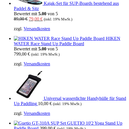
Kajak-Set für SUP-Boards bestehend aus
Paddel & Sitz
Bewertet mit
5.00
von 5
Ursprünglicher
Aktueller
89,00
€
79,00
€
(inkl. 19% MwSt.)
Preis
Preis
zzgl.
Versandkosten
war:
ist:
89,00 €
79,00 €.
HIKEN
WATER Race Stand Up Paddle Board
Bewertet mit
5.00
von 5
799,00
€
(inkl. 19% MwSt.)
zzgl.
Versandkosten
Universal wasserdichte Handyhülle für Stand
Up Paddling
10,00
€
(inkl. 19% MwSt.)
zzgl.
Versandkosten
GUETIO 10'2 Yoga Stand Up
Paddle Board
399,00
€
(inkl. 19% MwSt.)