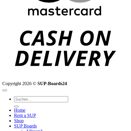
C
D
Copyright 2026 ©
SUP-Boards24
Suchen
nach:
Home
Rent a SUP
Shop
SUP Boards