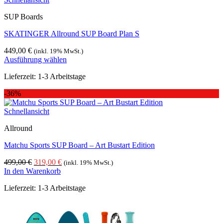
SUP Boards
SKATINGER Allround SUP Board Plan S
449,00
€
(inkl. 19% MwSt.)
Ausführung wählen
Dieses
Lieferzeit:
1-3 Arbeitstage
Produkt
weist
-36%
mehrere
Varianten
Schnellansicht
auf.
Die
Allround
Optionen
können
Matchu Sports SUP Board – Art Bustart Edition
auf
der
Ursprünglicher
Aktueller
499,00
€
319,00
€
(inkl. 19% MwSt.)
Produktseite
Preis
Preis
In den Warenkorb
gewählt
war:
ist:
werden
Lieferzeit:
1-3 Arbeitstage
499,00 €
319,00 €.