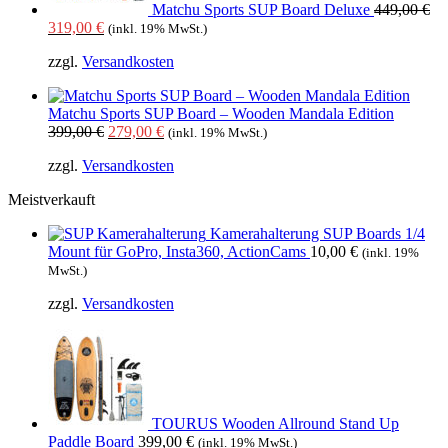
Matchu Sports SUP Board Deluxe
449,00
€
Ursprünglicher
Aktueller
319,00
€
(inkl. 19% MwSt.)
Preis
Preis
zzgl.
Versandkosten
war:
ist:
449,00 €
319,00 €.
Matchu Sports SUP Board – Wooden Mandala Edition
Ursprünglicher
Aktueller
399,00
€
279,00
€
(inkl. 19% MwSt.)
Preis
Preis
zzgl.
Versandkosten
war:
ist:
399,00 €
279,00 €.
Meistverkauft
Kamerahalterung SUP Boards 1/4
Mount für GoPro, Insta360, ActionCams
10,00
€
(inkl. 19%
MwSt.)
zzgl.
Versandkosten
TOURUS Wooden Allround Stand Up
Paddle Board
399,00
€
(inkl. 19% MwSt.)