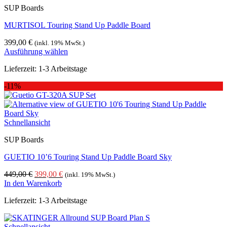
SUP Boards
MURTISOL Touring Stand Up Paddle Board
399,00
€
(inkl. 19% MwSt.)
Ausführung wählen
Dieses
Lieferzeit:
1-3 Arbeitstage
Produkt
weist
-11%
mehrere
Varianten
auf.
Die
Schnellansicht
Optionen
können
SUP Boards
auf
der
GUETIO 10’6 Touring Stand Up Paddle Board Sky
Produktseite
gewählt
Ursprünglicher
Aktueller
449,00
€
399,00
€
(inkl. 19% MwSt.)
werden
Preis
Preis
In den Warenkorb
war:
ist:
Lieferzeit:
1-3 Arbeitstage
449,00 €
399,00 €.
Schnellansicht