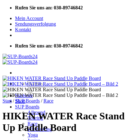
Zum
Rufen Sie uns an: 030-89746842
Inhalt
Mein Account
springen
Sendungsverfolgung
Kontakt
Rufen Sie uns an: 030-89746842
Suchen
nach:
Startseite
Start
/
SUP Boards
/
Race
Shop
SUP Boards
Allround
HIKEN WATER Race Stand
Touring
Race
Up Paddle Board
Windsurfing
Yoga