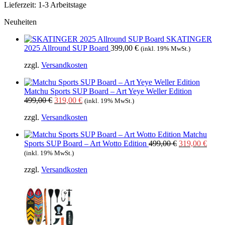
Lieferzeit:
1-3 Arbeitstage
Produkt
weist
Neuheiten
mehrere
Varianten
SKATINGER
auf.
2025 Allround SUP Board
399,00
€
(inkl. 19% MwSt.)
Die
Optionen
zzgl.
Versandkosten
können
auf
der
Matchu Sports SUP Board – Art Yeye Weller Edition
Produktseite
Ursprünglicher
Aktueller
499,00
€
319,00
€
(inkl. 19% MwSt.)
gewählt
Preis
Preis
werden
zzgl.
Versandkosten
war:
ist:
499,00 €
319,00 €.
Matchu
Ursprüngliche
Aktue
Sports SUP Board – Art Wotto Edition
499,00
€
319,00
€
Preis
Preis
(inkl. 19% MwSt.)
war:
ist:
zzgl.
Versandkosten
499,00 €
319,0