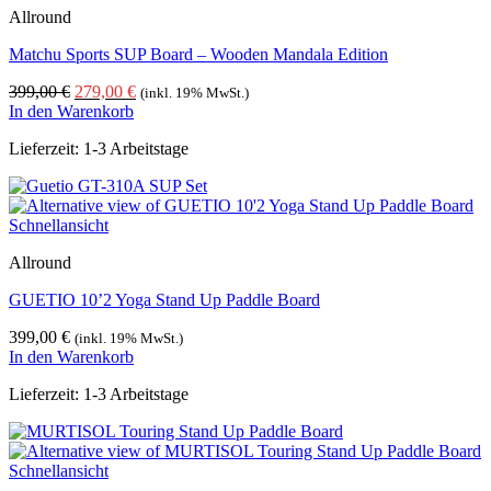
Allround
Matchu Sports SUP Board – Wooden Mandala Edition
Ursprünglicher
Aktueller
399,00
€
279,00
€
(inkl. 19% MwSt.)
Preis
Preis
In den Warenkorb
war:
ist:
Lieferzeit:
1-3 Arbeitstage
399,00 €
279,00 €.
Schnellansicht
Allround
GUETIO 10’2 Yoga Stand Up Paddle Board
399,00
€
(inkl. 19% MwSt.)
In den Warenkorb
Lieferzeit:
1-3 Arbeitstage
Schnellansicht