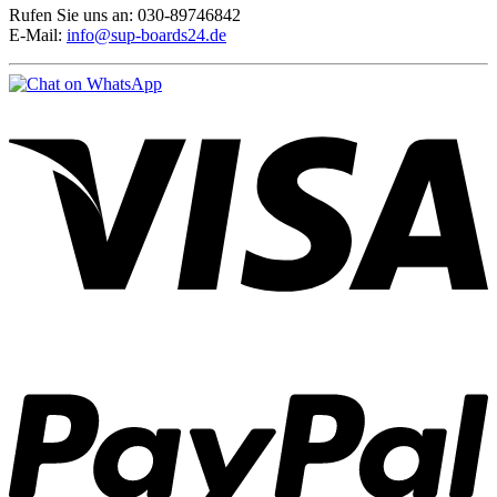
Rufen Sie uns an: 030-89746842
E-Mail:
info@sup-boards24.de
V
P