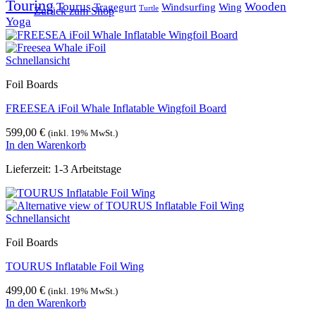
Touring
Tourus
Wooden
Tragegurt
Windsurfing
Wing
Turtle
Zurück zum Shop
Yoga
Schnellansicht
Foil Boards
FREESEA iFoil Whale Inflatable Wingfoil Board
599,00
€
(inkl. 19% MwSt.)
In den Warenkorb
Lieferzeit:
1-3 Arbeitstage
Schnellansicht
Foil Boards
TOURUS Inflatable Foil Wing
499,00
€
(inkl. 19% MwSt.)
In den Warenkorb