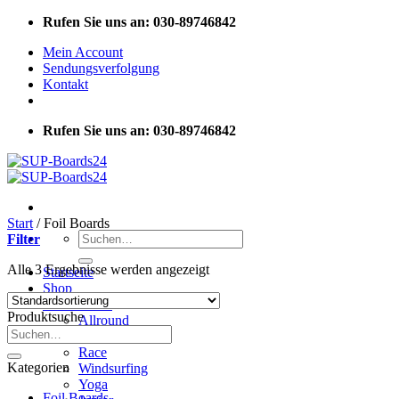
Zum
Rufen Sie uns an: 030-89746842
Inhalt
Mein Account
springen
Sendungsverfolgung
Kontakt
Rufen Sie uns an: 030-89746842
Start
/
Foil Boards
Suchen
Filter
nach:
Alle 3 Ergebnisse werden angezeigt
Startseite
Shop
SUP Boards
Produktsuche
Allround
Suchen
Touring
nach:
Race
Kategorien
Windsurfing
Yoga
Foil Boards