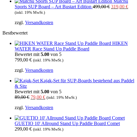
Matchu
Ursprünglich
Aktu
Sports SUP Board – Art Bustart Edition
499,00
€
319,00
€
Preis
Prei
(inkl. 19% MwSt.)
war:
ist:
zzgl.
Versandkosten
499,00 €
319,
Bestbewertet
HIKEN
WATER Race Stand Up Paddle Board
Bewertet mit
5.00
von 5
799,00
€
(inkl. 19% MwSt.)
zzgl.
Versandkosten
Kajak-Set für SUP-Boards bestehend aus Paddel
& Sitz
Bewertet mit
5.00
von 5
Ursprünglicher
Aktueller
89,00
€
79,00
€
(inkl. 19% MwSt.)
Preis
Preis
zzgl.
Versandkosten
war:
ist:
89,00 €
79,00 €.
GUETIO 10' Allround Stand Up Paddle Board Comet
299,00
€
(inkl. 19% MwSt.)