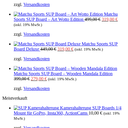
zzgl.
Versandkosten
war:
ist:
499,00 €
319,00 €.
Matchu
Ursprüngliche
Aktue
Sports SUP Board – Art Wotto Edition
499,00
€
319,00
€
Preis
Preis
(inkl. 19% MwSt.)
war:
ist:
zzgl.
Versandkosten
499,00 €
319,0
Matchu Sports SUP
Ursprünglicher
Aktueller
Board Deluxe
449,00
€
319,00
€
(inkl. 19% MwSt.)
Preis
Preis
zzgl.
Versandkosten
war:
ist:
449,00 €
319,00 €.
Matchu Sports SUP Board – Wooden Mandala Edition
Ursprünglicher
Aktueller
399,00
€
279,00
€
(inkl. 19% MwSt.)
Preis
Preis
zzgl.
Versandkosten
war:
ist:
399,00 €
279,00 €.
Meistverkauft
Kamerahalterung SUP Boards 1/4
Mount für GoPro, Insta360, ActionCams
10,00
€
(inkl. 19%
MwSt.)
zzgl.
Versandkosten