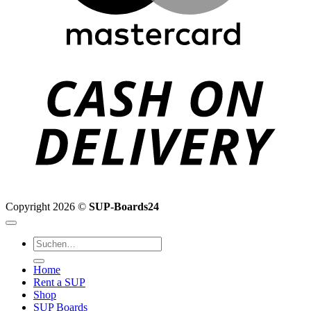
C
D
Copyright 2026 ©
SUP-Boards24
Suchen
nach:
Home
Rent a SUP
Shop
SUP Boards