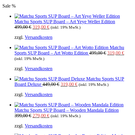
Sale %
Matchu Sports SUP Board – Art Yeye Weller Edition
Ursprünglicher
Aktueller
499,00
€
319,00
€
(inkl. 19% MwSt.)
Preis
Preis
zzgl.
Versandkosten
war:
ist:
499,00 €
319,00 €.
Matchu
Ursprüngliche
Aktue
Sports SUP Board – Art Wotto Edition
499,00
€
319,00
€
Preis
Preis
(inkl. 19% MwSt.)
war:
ist:
zzgl.
Versandkosten
499,00 €
319,0
Matchu Sports SUP
Ursprünglicher
Aktueller
Board Deluxe
449,00
€
319,00
€
(inkl. 19% MwSt.)
Preis
Preis
zzgl.
Versandkosten
war:
ist:
449,00 €
319,00 €.
Matchu Sports SUP Board – Wooden Mandala Edition
Ursprünglicher
Aktueller
399,00
€
279,00
€
(inkl. 19% MwSt.)
Preis
Preis
zzgl.
Versandkosten
war:
ist:
399,00 €
279,00 €.