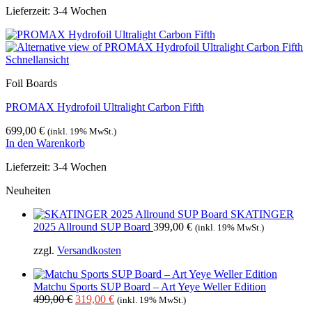
Lieferzeit:
3-4 Wochen
Schnellansicht
Foil Boards
PROMAX Hydrofoil Ultralight Carbon Fifth
699,00
€
(inkl. 19% MwSt.)
In den Warenkorb
Lieferzeit:
3-4 Wochen
Neuheiten
SKATINGER
2025 Allround SUP Board
399,00
€
(inkl. 19% MwSt.)
zzgl.
Versandkosten
Matchu Sports SUP Board – Art Yeye Weller Edition
Ursprünglicher
Aktueller
499,00
€
319,00
€
(inkl. 19% MwSt.)
Preis
Preis