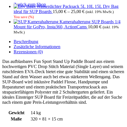
Zurück zum Shop
Wasserdichter Packsack 5L 10L 15L Dry Bag
ideal für SUP Boards
15,00
€
–
25,00
€
(inkl. 19% MwSt.)
You save
(
%)
Kamerahalterung SUP Boards 1/4
Mount für GoPro, Insta360, ActionCams
10,00
€
(inkl. 19%
MwSt.)
Beschreibung
Zusätzliche Informationen
Rezensionen (0)
Das aufblasbares Fun Sport Stand Up Paddle Board aus einem
hochwertigen PVC Drop Stitch Material (Single Layer) und seinem
rutschfesten EVA-Deck bietet eine gute Stabilität und einen sicheren
Stand auf dem Wasser auch bei etwas stärkerem Wellengang. Das
SUP-Board wird inklusive Paddel Flosse, Handpumpe und
Reparaturset und einem praktischen Transportrucksack aus
strapazierfähigem Polyester mit 2 Schultergurten geliefert. Ein
ideales Einsteiger SUP Board für Freizeitpaddler, die auf der Suche
nach einem gute Preis-Leistungsverhältnis sind.
Gewicht
14 kg
Maße
320 × 81 × 15 cm