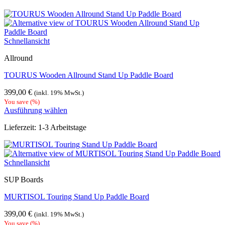
Schnellansicht
Allround
TOURUS Wooden Allround Stand Up Paddle Board
399,00
€
(inkl. 19% MwSt.)
You save
(
%)
Ausführung wählen
Dieses
Lieferzeit:
1-3 Arbeitstage
Produkt
weist
mehrere
Varianten
Schnellansicht
auf.
Die
SUP Boards
Optionen
können
MURTISOL Touring Stand Up Paddle Board
auf
der
399,00
€
(inkl. 19% MwSt.)
Produktseite
You save
(
%)