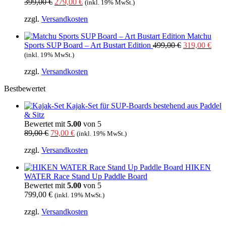
Ursprünglicher
Aktueller
399,00
€
279,00
€
(inkl. 19% MwSt.)
Preis
Preis
zzgl.
Versandkosten
war:
ist:
399,00 €
279,00 €.
Matchu
Ursprünglich
Aktu
Sports SUP Board – Art Bustart Edition
499,00
€
319,00
€
Preis
Prei
(inkl. 19% MwSt.)
war:
ist:
zzgl.
Versandkosten
499,00 €
319,
Bestbewertet
Kajak-Set für SUP-Boards bestehend aus Paddel
& Sitz
Bewertet mit
5.00
von 5
Ursprünglicher
Aktueller
89,00
€
79,00
€
(inkl. 19% MwSt.)
Preis
Preis
zzgl.
Versandkosten
war:
ist:
89,00 €
79,00 €.
HIKEN
WATER Race Stand Up Paddle Board
Bewertet mit
5.00
von 5
799,00
€
(inkl. 19% MwSt.)
zzgl.
Versandkosten