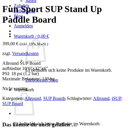
Junior
Zubehör
Fun Sport SUP Stand Up
Foil Boards
Blog
Paddle Board
Anmelden
Warenkorb /
0,00
€
399,00
€
(inkl. 19% MwSt.)
zzgl.
Versandkosten
Allround SUP Board
aufblasbar 10’6″x32″x6″
Es befinden sich keine Produkte im Warenkorb.
PSI: 18 psi (1.2 bar)
Maximale Belastung: 130 kg
Zurück zum Shop
Nicht vorrätig
Warenkorb
Kategorien:
Allround
,
SUP Boards
Schlagwörter:
Allround
,
iSUP
,
SUP Board
Es befinden sich keine Produkte im Warenkorb.
Das könnte dir auch gefallen …