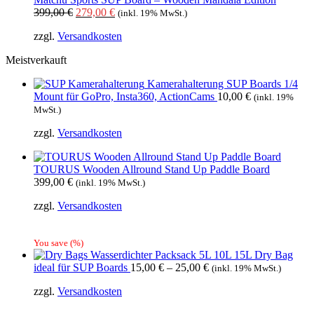
Ursprünglicher
Aktueller
399,00
€
279,00
€
(inkl. 19% MwSt.)
Preis
Preis
zzgl.
Versandkosten
war:
ist:
399,00 €
279,00 €.
Meistverkauft
Kamerahalterung SUP Boards 1/4
Mount für GoPro, Insta360, ActionCams
10,00
€
(inkl. 19%
MwSt.)
zzgl.
Versandkosten
TOURUS Wooden Allround Stand Up Paddle Board
399,00
€
(inkl. 19% MwSt.)
zzgl.
Versandkosten
You save
(
%)
Wasserdichter Packsack 5L 10L 15L Dry Bag
ideal für SUP Boards
15,00
€
–
25,00
€
(inkl. 19% MwSt.)
zzgl.
Versandkosten