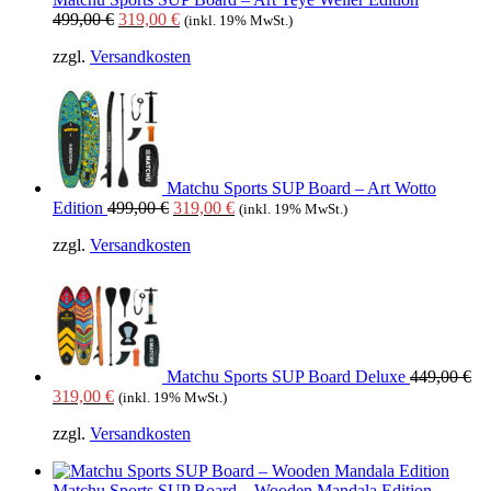
Ursprünglicher
Aktueller
499,00
€
319,00
€
(inkl. 19% MwSt.)
Preis
Preis
zzgl.
Versandkosten
war:
ist:
499,00 €
319,00 €.
Matchu Sports SUP Board – Art Wotto
Ursprünglicher
Aktueller
Edition
499,00
€
319,00
€
(inkl. 19% MwSt.)
Preis
Preis
zzgl.
Versandkosten
war:
ist:
499,00 €
319,00 €.
Matchu Sports SUP Board Deluxe
449,00
€
Ursprünglicher
Aktueller
319,00
€
(inkl. 19% MwSt.)
Preis
Preis
zzgl.
Versandkosten
war:
ist:
449,00 €
319,00 €.
Matchu Sports SUP Board – Wooden Mandala Edition