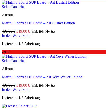
Schnellansicht
Allround
Matchu Sports SUP Board – Art Bustart Edition
Ursprünglicher
Aktueller
499,00
€
319,00
€
(inkl. 19% MwSt.)
Preis
Preis
In den Warenkorb
war:
ist:
Lieferzeit:
1-3 Arbeitstage
499,00 €
319,00 €.
-36%
Schnellansicht
Allround
Matchu Sports SUP Board – Art Yeye Weller Edition
Ursprünglicher
Aktueller
499,00
€
319,00
€
(inkl. 19% MwSt.)
Preis
Preis
In den Warenkorb
war:
ist:
Lieferzeit:
1-3 Arbeitstage
499,00 €
319,00 €.