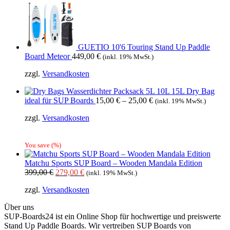
GUETIO 10'6 Touring Stand Up Paddle
Board Meteor
449,00
€
(inkl. 19% MwSt.)
zzgl.
Versandkosten
Wasserdichter Packsack 5L 10L 15L Dry Bag
ideal für SUP Boards
15,00
€
–
25,00
€
(inkl. 19% MwSt.)
zzgl.
Versandkosten
You save
(
%)
Matchu Sports SUP Board – Wooden Mandala Edition
Ursprünglicher
Aktueller
399,00
€
279,00
€
(inkl. 19% MwSt.)
Preis
Preis
zzgl.
Versandkosten
war:
ist:
399,00 €
279,00 €.
Über uns
SUP-Boards24 ist ein Online Shop für hochwertige und preiswerte
Stand Up Paddle Boards. Wir vertreiben SUP Boards von