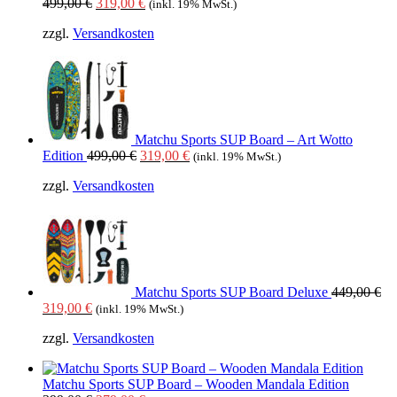
Ursprünglicher
Aktueller
499,00
€
319,00
€
(inkl. 19% MwSt.)
Preis
Preis
zzgl.
Versandkosten
war:
ist:
499,00 €
319,00 €.
Matchu Sports SUP Board – Art Wotto
Ursprünglicher
Aktueller
Edition
499,00
€
319,00
€
(inkl. 19% MwSt.)
Preis
Preis
zzgl.
Versandkosten
war:
ist:
499,00 €
319,00 €.
Matchu Sports SUP Board Deluxe
449,00
€
Ursprünglicher
Aktueller
319,00
€
(inkl. 19% MwSt.)
Preis
Preis
zzgl.
Versandkosten
war:
ist:
449,00 €
319,00 €.
Matchu Sports SUP Board – Wooden Mandala Edition