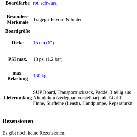
Boardfarbe
rot
,
schwarz
Besondere
Tragegriffe vorn & hinten
Merkmale
Boardgröße
Dicke
15 cm (6")
PSI max.
18 psi (1.2 bar)
max.
130 kg
Belastung
SUP Board, Transportrucksack, Paddel 3-teilig aus
Lieferumfang
Aluminium (zerlegbar, verstellbar) mit T-Griff,
Finne, Surfleine (Leash), Handpumpe, Reparaturkit
Rezensionen
Es gibt noch keine Rezensionen.