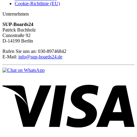
Cookie-Richtlinie (EU)
Unternehmen
SUP-Boards24
Patrick Buchholz
Cunostraße 92
D-14199 Berlin
Rufen Sie uns an: 030-89746842
E-Mail:
info@sup-boards24.de
V