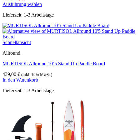
gewählt
Ausführung wählen
werden
Dieses
Lieferzeit:
1-3 Arbeitstage
Produkt
weist
mehrere
Varianten
auf.
Schnellansicht
Die
Optionen
Allround
können
auf
MURTISOL Allround 10’5 Stand Up Paddle Board
der
Produktseite
439,00
€
(inkl. 19% MwSt.)
gewählt
In den Warenkorb
werden
Lieferzeit:
1-3 Arbeitstage