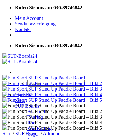
Zum
Rufen Sie uns an: 030-89746842
Inhalt
Mein Account
springen
Sendungsverfolgung
Kontakt
Rufen Sie uns an: 030-89746842
Suchen
nach:
Startseite
Shop
SUP Boards
Allround
Touring
Race
Windsurfing
Start
/
SUP Boards
/
Allround
Yoga