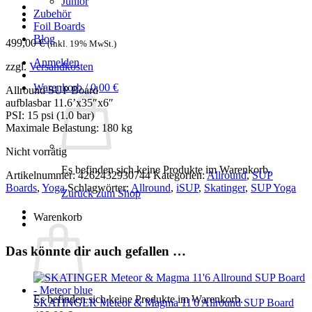
Junior
Zubehör
Foil Boards
Blog
499,00
€
(inkl. 19% MwSt.)
Anmelden
zzgl.
Versandkosten
Warenkorb /
0,00
€
Allround SUP Board
aufblasbar 11.6’x35″x6″
PSI: 15 psi (1.0 bar)
Maximale Belastung: 180 kg
Nicht vorrätig
Es befinden sich keine Produkte im Warenkorb.
Artikelnummer:
4262432930744
Kategorien:
Allround
,
SUP
Boards
,
Yoga
Schlagwörter:
Allround
,
iSUP
,
Skatinger
,
SUP Yoga
Zurück zum Shop
Warenkorb
Das könnte dir auch gefallen …
Es befinden sich keine Produkte im Warenkorb.
SKATINGER Meteor & Magma 11'6 Allround SUP Board