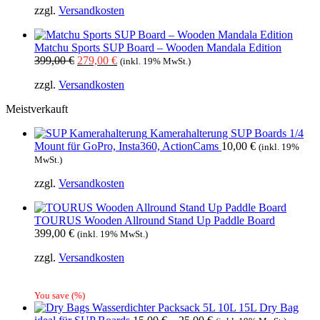
zzgl.
Versandkosten
war:
ist:
449,00 €
319,00 €.
Matchu Sports SUP Board – Wooden Mandala Edition
Ursprünglicher
Aktueller
399,00
€
279,00
€
(inkl. 19% MwSt.)
Preis
Preis
zzgl.
Versandkosten
war:
ist:
399,00 €
279,00 €.
Meistverkauft
Kamerahalterung SUP Boards 1/4
Mount für GoPro, Insta360, ActionCams
10,00
€
(inkl. 19%
MwSt.)
zzgl.
Versandkosten
TOURUS Wooden Allround Stand Up Paddle Board
399,00
€
(inkl. 19% MwSt.)
zzgl.
Versandkosten
You save
(
%)
Wasserdichter Packsack 5L 10L 15L Dry Bag