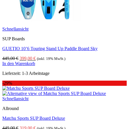
Schnellansicht
SUP Boards
GUETIO 10’6 Touring Stand Up Paddle Board Sky
Ursprünglicher
Aktueller
449,00
€
399,00
€
(inkl. 19% MwSt.)
Preis
Preis
In den Warenkorb
war:
ist:
Lieferzeit:
1-3 Arbeitstage
449,00 €
399,00 €.
-29%
Schnellansicht
Allround
Matchu Sports SUP Board Deluxe
Ursprünglicher
Aktueller
449,00
€
319,00
€
(inkl. 19% MwSt.)