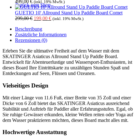
499,00
€
(inkl. 19% MwSt.)
Zurück zum Shop
GUETIO 10' Allround Stand Up Paddle Board Comet
Ursprünglicher
Aktueller
299,00
€
199,00
€
(inkl. 19% MwSt.)
Preis
Preis
Beschreibung
war:
ist:
Zusätzliche Informationen
299,00 €
199,00 €.
Rezensionen (0)
Erleben Sie die ultimative Freiheit auf dem Wasser mit dem
SKATINGER Asiaticus Allround Stand Up Paddle Board.
Entwickelt für Abenteuerlustige und Wassersport-Enthusiasten, ist
dieses Board Ihre Eintrittskarte zu unzähligen Stunden Spaß und
Entdeckungen auf Seen, Flüssen und Ozeanen.
Vielseitiges Design
Mit einer Länge von 11.6 Fuß, einer Breite von 35 Zoll und einer
Dicke von 6 Zoll bietet das SKATINGER Asiaticus ausreichend
Stabilität und Auftrieb für Paddler aller Erfahrungsstufen. Egal, ob
Sie ruhige Gewässer erkunden, kleine Wellen reiten oder Yoga auf
dem Wasser praktizieren möchten, dieses Board macht alles mit.
Hochwertige Ausstattung