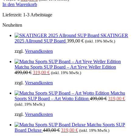
Preis
Preis
In den Warenkorb
war:
ist:
Lieferzeit:
1-3 Arbeitstage
449,00 €
319,00 €.
Neuheiten
SKATINGER
2025 Allround SUP Board
399,00
€
(inkl. 19% MwSt.)
zzgl.
Versandkosten
Matchu Sports SUP Board – Art Yeye Weller Edition
Ursprünglicher
Aktueller
499,00
€
319,00
€
(inkl. 19% MwSt.)
Preis
Preis
zzgl.
Versandkosten
war:
ist:
499,00 €
319,00 €.
Matchu
Ursprüngliche
Aktue
Sports SUP Board – Art Wotto Edition
499,00
€
319,00
€
Preis
Preis
(inkl. 19% MwSt.)
war:
ist:
zzgl.
Versandkosten
499,00 €
319,0
Matchu Sports SUP
Ursprünglicher
Aktueller
Board Deluxe
449,00
€
319,00
€
(inkl. 19% MwSt.)
Preis
Preis