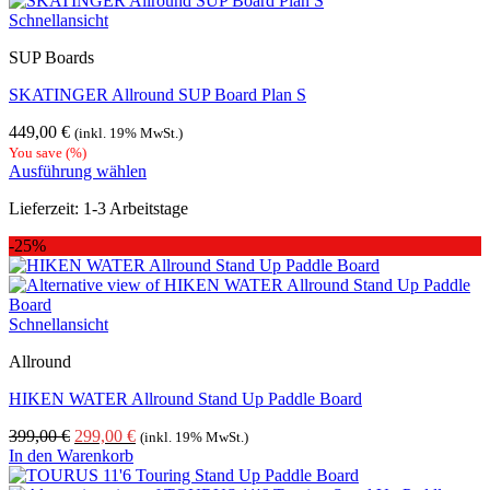
Schnellansicht
SUP Boards
SKATINGER Allround SUP Board Plan S
449,00
€
(inkl. 19% MwSt.)
You save
(
%)
Ausführung wählen
Dieses
Lieferzeit:
1-3 Arbeitstage
Produkt
weist
-25%
mehrere
Varianten
auf.
Die
Schnellansicht
Optionen
können
Allround
auf
der
HIKEN WATER Allround Stand Up Paddle Board
Produktseite
gewählt
Ursprünglicher
Aktueller
399,00
€
299,00
€
(inkl. 19% MwSt.)
werden
Preis
Preis
In den Warenkorb
war:
ist: