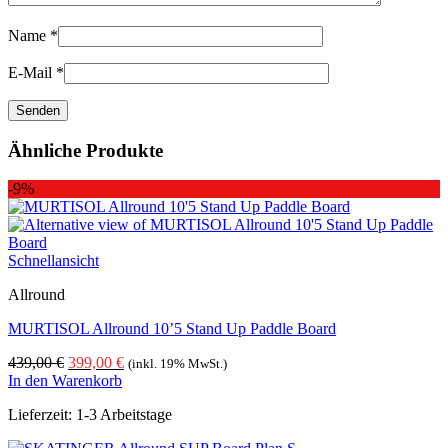
Name
*
E-Mail
*
Ähnliche Produkte
-9%
Schnellansicht
Allround
MURTISOL Allround 10’5 Stand Up Paddle Board
Ursprünglicher
Aktueller
439,00
€
399,00
€
(inkl. 19% MwSt.)
Preis
Preis
In den Warenkorb
war:
ist:
Lieferzeit:
1-3 Arbeitstage
439,00 €
399,00 €.