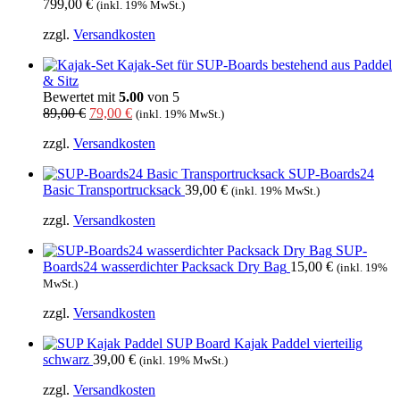
799,00
€
(inkl. 19% MwSt.)
zzgl.
Versandkosten
Kajak-Set für SUP-Boards bestehend aus Paddel
& Sitz
Bewertet mit
5.00
von 5
Ursprünglicher
Aktueller
89,00
€
79,00
€
(inkl. 19% MwSt.)
Preis
Preis
zzgl.
Versandkosten
war:
ist:
89,00 €
79,00 €.
SUP-Boards24
Basic Transportrucksack
39,00
€
(inkl. 19% MwSt.)
zzgl.
Versandkosten
SUP-
Boards24 wasserdichter Packsack Dry Bag
15,00
€
(inkl. 19%
MwSt.)
zzgl.
Versandkosten
SUP Board Kajak Paddel vierteilig
schwarz
39,00
€
(inkl. 19% MwSt.)
zzgl.
Versandkosten