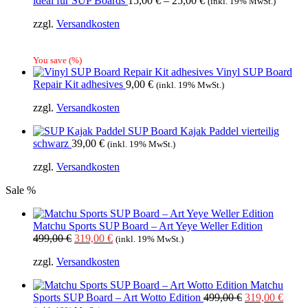
ideal für SUP Boards
15,00
€
–
25,00
€
(inkl. 19% MwSt.)
zzgl.
Versandkosten
You save
(
%)
Vinyl SUP Board
Repair Kit adhesives
9,00
€
(inkl. 19% MwSt.)
zzgl.
Versandkosten
SUP Board Kajak Paddel vierteilig
schwarz
39,00
€
(inkl. 19% MwSt.)
zzgl.
Versandkosten
Sale %
Matchu Sports SUP Board – Art Yeye Weller Edition
Ursprünglicher
Aktueller
499,00
€
319,00
€
(inkl. 19% MwSt.)
Preis
Preis
zzgl.
Versandkosten
war:
ist:
499,00 €
319,00 €.
Matchu
Ursprüngliche
Aktue
Sports SUP Board – Art Wotto Edition
499,00
€
319,00
€