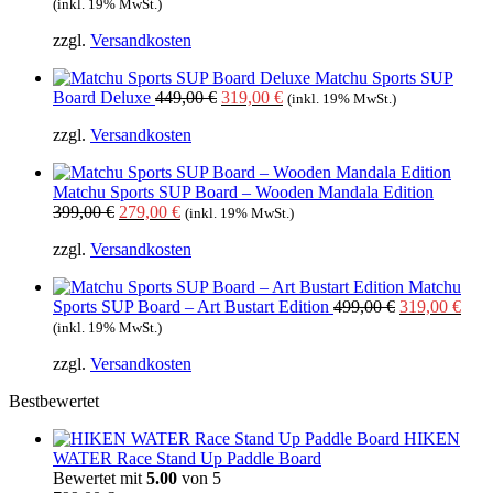
Preis
Preis
(inkl. 19% MwSt.)
war:
ist:
zzgl.
Versandkosten
499,00 €
319,0
Matchu Sports SUP
Ursprünglicher
Aktueller
Board Deluxe
449,00
€
319,00
€
(inkl. 19% MwSt.)
Preis
Preis
zzgl.
Versandkosten
war:
ist:
449,00 €
319,00 €.
Matchu Sports SUP Board – Wooden Mandala Edition
Ursprünglicher
Aktueller
399,00
€
279,00
€
(inkl. 19% MwSt.)
Preis
Preis
zzgl.
Versandkosten
war:
ist:
399,00 €
279,00 €.
Matchu
Ursprünglich
Aktu
Sports SUP Board – Art Bustart Edition
499,00
€
319,00
€
Preis
Prei
(inkl. 19% MwSt.)
war:
ist:
zzgl.
Versandkosten
499,00 €
319,
Bestbewertet
HIKEN
WATER Race Stand Up Paddle Board
Bewertet mit
5.00
von 5