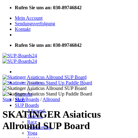
Zum
Rufen Sie uns an: 030-89746842
Inhalt
Mein Account
springen
Sendungsverfolgung
Kontakt
Rufen Sie uns an: 030-89746842
Suchen
nach:
Startseite
Start
/
SUP Boards
/
Allround
Shop
SUP Boards
Allround
SKATINGER Asiaticus
Touring
Race
Allround SUP Board
Windsurfing
Yoga