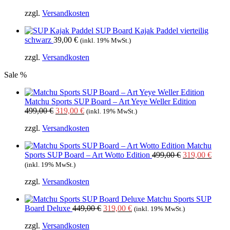
zzgl.
Versandkosten
SUP Board Kajak Paddel vierteilig
schwarz
39,00
€
(inkl. 19% MwSt.)
zzgl.
Versandkosten
Sale %
Matchu Sports SUP Board – Art Yeye Weller Edition
Ursprünglicher
Aktueller
499,00
€
319,00
€
(inkl. 19% MwSt.)
Preis
Preis
zzgl.
Versandkosten
war:
ist:
499,00 €
319,00 €.
Matchu
Ursprüngliche
Aktue
Sports SUP Board – Art Wotto Edition
499,00
€
319,00
€
Preis
Preis
(inkl. 19% MwSt.)
war:
ist:
zzgl.
Versandkosten
499,00 €
319,0
Matchu Sports SUP
Ursprünglicher
Aktueller
Board Deluxe
449,00
€
319,00
€
(inkl. 19% MwSt.)
Preis
Preis
zzgl.
Versandkosten
war:
ist: