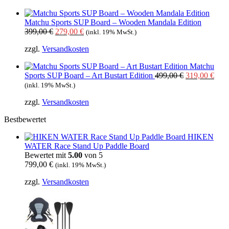
449,00 €
319,00 €.
Matchu Sports SUP Board – Wooden Mandala Edition
Ursprünglicher
Aktueller
399,00
€
279,00
€
(inkl. 19% MwSt.)
Preis
Preis
zzgl.
Versandkosten
war:
ist:
399,00 €
279,00 €.
Matchu
Ursprünglich
Aktu
Sports SUP Board – Art Bustart Edition
499,00
€
319,00
€
Preis
Prei
(inkl. 19% MwSt.)
war:
ist:
zzgl.
Versandkosten
499,00 €
319,
Bestbewertet
HIKEN
WATER Race Stand Up Paddle Board
Bewertet mit
5.00
von 5
799,00
€
(inkl. 19% MwSt.)
zzgl.
Versandkosten