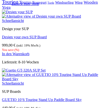
Touring
Tourus
Wooden
Tragegurt
Windsurfing
Wing
Turtle
Zurück zum Shop
Yoga
Schnellansicht
Design your SUP
Design your own SUP Board
999,00
€
(inkl. 19% MwSt.)
You save
(
%)
In den Warenkorb
Lieferzeit:
8-10 Wochen
Schnellansicht
SUP Boards
GUETIO 10’6 Touring Stand Up Paddle Board Sky
449,00
€