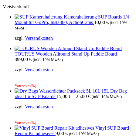
399,00 €
279,00 €.
Meistverkauft
Kamerahalterung SUP Boards 1/4
Mount für GoPro, Insta360, ActionCams
10,00
€
(inkl. 19%
MwSt.)
zzgl.
Versandkosten
TOURUS Wooden Allround Stand Up Paddle Board
399,00
€
(inkl. 19% MwSt.)
zzgl.
Versandkosten
You save
(
%)
Wasserdichter Packsack 5L 10L 15L Dry Bag
ideal für SUP Boards
15,00
€
–
25,00
€
(inkl. 19% MwSt.)
zzgl.
Versandkosten
You save
(
%)
Vinyl SUP Board
Repair Kit adhesives
9,00
€
(inkl. 19% MwSt.)