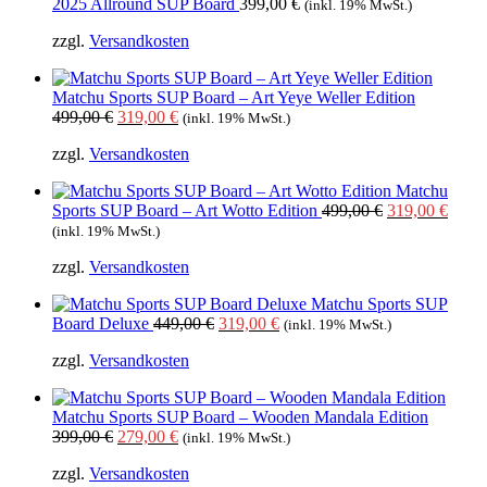
2025 Allround SUP Board
399,00
€
(inkl. 19% MwSt.)
zzgl.
Versandkosten
Matchu Sports SUP Board – Art Yeye Weller Edition
Ursprünglicher
Aktueller
499,00
€
319,00
€
(inkl. 19% MwSt.)
Preis
Preis
zzgl.
Versandkosten
war:
ist:
499,00 €
319,00 €.
Matchu
Ursprüngliche
Aktue
Sports SUP Board – Art Wotto Edition
499,00
€
319,00
€
Preis
Preis
(inkl. 19% MwSt.)
war:
ist:
zzgl.
Versandkosten
499,00 €
319,0
Matchu Sports SUP
Ursprünglicher
Aktueller
Board Deluxe
449,00
€
319,00
€
(inkl. 19% MwSt.)
Preis
Preis
zzgl.
Versandkosten
war:
ist:
449,00 €
319,00 €.
Matchu Sports SUP Board – Wooden Mandala Edition
Ursprünglicher
Aktueller
399,00
€
279,00
€
(inkl. 19% MwSt.)
Preis
Preis
zzgl.
Versandkosten
war:
ist: