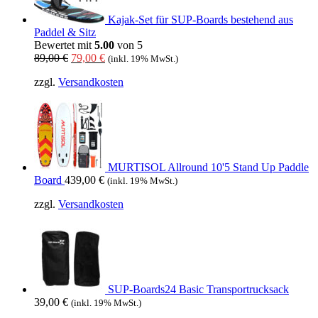
Kajak-Set für SUP-Boards bestehend aus
Paddel & Sitz
Bewertet mit
5.00
von 5
Ursprünglicher
Aktueller
89,00
€
79,00
€
(inkl. 19% MwSt.)
Preis
Preis
zzgl.
Versandkosten
war:
ist:
89,00 €
79,00 €.
MURTISOL Allround 10'5 Stand Up Paddle
Board
439,00
€
(inkl. 19% MwSt.)
zzgl.
Versandkosten
SUP-Boards24 Basic Transportrucksack
39,00
€
(inkl. 19% MwSt.)