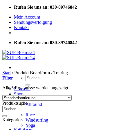
Zum
Rufen Sie uns an: 030-89746842
Inhalt
Mein Account
springen
Sendungsverfolgung
Kontakt
Rufen Sie uns an: 030-89746842
Start
/
Produkt Boardform
/
Touring
Suchen
Filter
nach:
Alle 5 Ergebnisse werden angezeigt
Startseite
Shop
SUP Boards
Produktsuche
Allround
Suchen
Touring
nach:
Race
Kategorien
Windsurfing
Yoga
Foil Boards