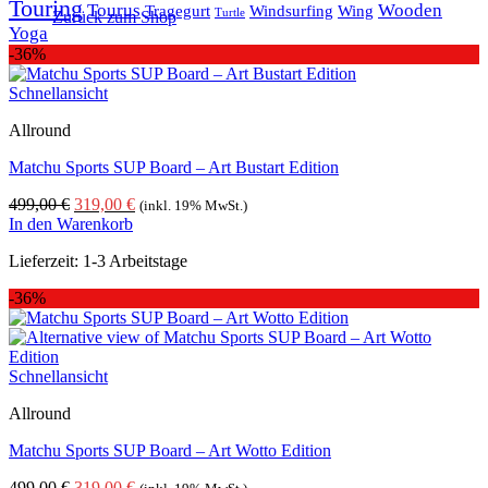
Touring
Tourus
Wooden
Tragegurt
Windsurfing
Wing
Turtle
Zurück zum Shop
Yoga
-36%
Schnellansicht
Allround
Matchu Sports SUP Board – Art Bustart Edition
Ursprünglicher
Aktueller
499,00
€
319,00
€
(inkl. 19% MwSt.)
Preis
Preis
In den Warenkorb
war:
ist:
Lieferzeit:
1-3 Arbeitstage
499,00 €
319,00 €.
-36%
Schnellansicht
Allround
Matchu Sports SUP Board – Art Wotto Edition
Ursprünglicher
Aktueller
499,00
€
319,00
€