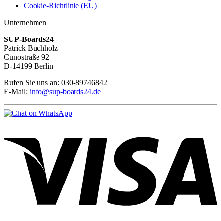
Cookie-Richtlinie (EU)
Unternehmen
SUP-Boards24
Patrick Buchholz
Cunostraße 92
D-14199 Berlin
Rufen Sie uns an: 030-89746842
E-Mail:
info@sup-boards24.de
V