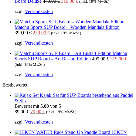
Ursprünglicher
Aktueller
Board Deluxe
449,00
€
319,00
€
(inkl. 19% MwSt.)
Preis
Preis
zzgl.
Versandkosten
war:
ist:
449,00 €
319,00 €.
Matchu Sports SUP Board – Wooden Mandala Edition
Ursprünglicher
Aktueller
399,00
€
279,00
€
(inkl. 19% MwSt.)
Preis
Preis
zzgl.
Versandkosten
war:
ist:
399,00 €
279,00 €.
Matchu
Ursprünglich
Aktu
Sports SUP Board – Art Bustart Edition
499,00
€
319,00
€
Preis
Prei
(inkl. 19% MwSt.)
war:
ist:
zzgl.
Versandkosten
499,00 €
319,
Bestbewertet
Kajak-Set für SUP-Boards bestehend aus Paddel
& Sitz
Bewertet mit
5.00
von 5
Ursprünglicher
Aktueller
89,00
€
79,00
€
(inkl. 19% MwSt.)
Preis
Preis
zzgl.
Versandkosten
war:
ist:
89,00 €
79,00 €.
HIKEN