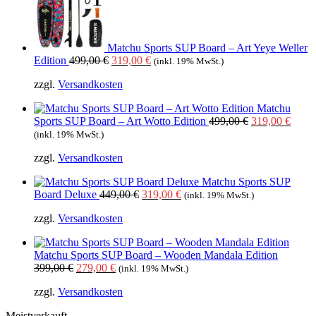
Matchu Sports SUP Board – Art Yeye Weller
Ursprünglicher
Aktueller
Edition
499,00
€
319,00
€
(inkl. 19% MwSt.)
Preis
Preis
zzgl.
Versandkosten
war:
ist:
499,00 €
319,00 €.
Matchu
Ursprüngliche
Aktue
Sports SUP Board – Art Wotto Edition
499,00
€
319,00
€
Preis
Preis
(inkl. 19% MwSt.)
war:
ist:
zzgl.
Versandkosten
499,00 €
319,0
Matchu Sports SUP
Ursprünglicher
Aktueller
Board Deluxe
449,00
€
319,00
€
(inkl. 19% MwSt.)
Preis
Preis
zzgl.
Versandkosten
war:
ist:
449,00 €
319,00 €.
Matchu Sports SUP Board – Wooden Mandala Edition
Ursprünglicher
Aktueller
399,00
€
279,00
€
(inkl. 19% MwSt.)
Preis
Preis
zzgl.
Versandkosten
war:
ist:
399,00 €
279,00 €.
Meistverkauft