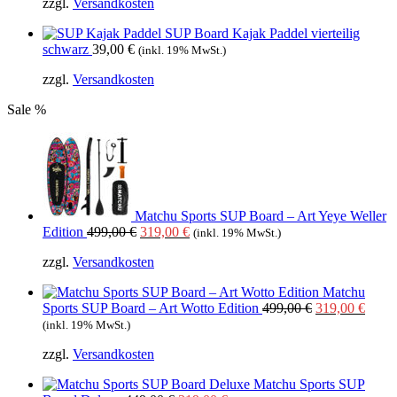
zzgl.
Versandkosten
SUP Board Kajak Paddel vierteilig
schwarz
39,00
€
(inkl. 19% MwSt.)
zzgl.
Versandkosten
Sale %
Matchu Sports SUP Board – Art Yeye Weller
Ursprünglicher
Aktueller
Edition
499,00
€
319,00
€
(inkl. 19% MwSt.)
Preis
Preis
zzgl.
Versandkosten
war:
ist:
499,00 €
319,00 €.
Matchu
Ursprüngliche
Aktue
Sports SUP Board – Art Wotto Edition
499,00
€
319,00
€
Preis
Preis
(inkl. 19% MwSt.)
war:
ist:
zzgl.
Versandkosten
499,00 €
319,0
Matchu Sports SUP