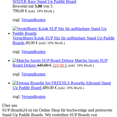
WATER Race Stand Up Paddle Board
Bewertet mit
5.00
von 5
799,00
€
(inkl. 19% MwSt.)
zzgl.
Versandkosten
Verstellbarer Kajak SUP Sitz für aufblasbare Stand Up Paddle
Boards
49,00
€
(inkl. 19% MwSt.)
zzgl.
Versandkosten
Matchu Sports SUP
Ursprünglicher
Aktueller
Board Deluxe
449,00
€
319,00
€
(inkl. 19% MwSt.)
Preis
Preis
zzgl.
Versandkosten
war:
ist:
449,00 €
319,00 €.
FREESEA Rossella Allround Stand
Up Paddle Board
489,00
€
(inkl. 19% MwSt.)
zzgl.
Versandkosten
Über uns
SUP-Boards24 ist ein Online Shop für hochwertige und preiswerte
Stand Up Paddle Boards. Wir vertreiben SUP Boards von