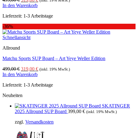
(inkl. 19% MwSt.)
Preis
Preis
In den Warenkorb
war:
ist:
Lieferzeit:
1-3 Arbeitstage
499,00 €
319,00 €.
-36%
Schnellansicht
Allround
Matchu Sports SUP Board – Art Yeye Weller Edition
Ursprünglicher
Aktueller
499,00
€
319,00
€
(inkl. 19% MwSt.)
Preis
Preis
In den Warenkorb
war:
ist:
Lieferzeit:
1-3 Arbeitstage
499,00 €
319,00 €.
Neuheiten
SKATINGER
2025 Allround SUP Board
399,00
€
(inkl. 19% MwSt.)
zzgl.
Versandkosten