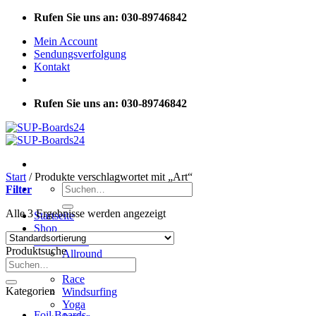
Zum
Rufen Sie uns an: 030-89746842
Inhalt
Mein Account
springen
Sendungsverfolgung
Kontakt
Rufen Sie uns an: 030-89746842
Start
/
Produkte verschlagwortet mit „Art“
Suchen
Filter
nach:
Alle 3 Ergebnisse werden angezeigt
Startseite
Shop
SUP Boards
Produktsuche
Allround
Suchen
Touring
nach:
Race
Kategorien
Windsurfing
Yoga
Foil Boards