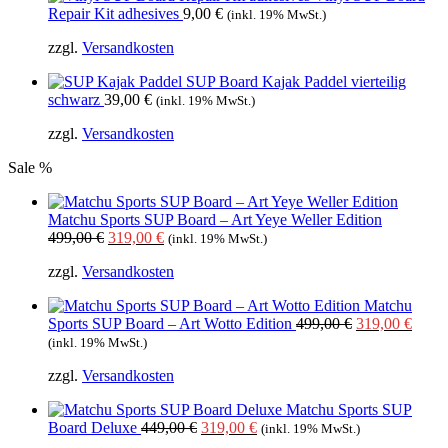
Repair Kit adhesives
9,00
€
(inkl. 19% MwSt.)
zzgl.
Versandkosten
SUP Board Kajak Paddel vierteilig
schwarz
39,00
€
(inkl. 19% MwSt.)
zzgl.
Versandkosten
Sale %
Matchu Sports SUP Board – Art Yeye Weller Edition
Ursprünglicher
Aktueller
499,00
€
319,00
€
(inkl. 19% MwSt.)
Preis
Preis
zzgl.
Versandkosten
war:
ist:
499,00 €
319,00 €.
Matchu
Ursprüngliche
Aktue
Sports SUP Board – Art Wotto Edition
499,00
€
319,00
€
Preis
Preis
(inkl. 19% MwSt.)
war:
ist:
zzgl.
Versandkosten
499,00 €
319,0
Matchu Sports SUP
Ursprünglicher
Aktueller
Board Deluxe
449,00
€
319,00
€
(inkl. 19% MwSt.)
Preis
Preis