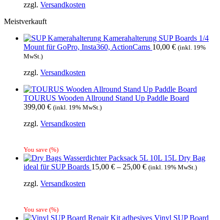
zzgl.
Versandkosten
war:
ist:
399,00 €
279,00 €.
Meistverkauft
Kamerahalterung SUP Boards 1/4
Mount für GoPro, Insta360, ActionCams
10,00
€
(inkl. 19%
MwSt.)
zzgl.
Versandkosten
TOURUS Wooden Allround Stand Up Paddle Board
399,00
€
(inkl. 19% MwSt.)
zzgl.
Versandkosten
You save
(
%)
Wasserdichter Packsack 5L 10L 15L Dry Bag
ideal für SUP Boards
15,00
€
–
25,00
€
(inkl. 19% MwSt.)
zzgl.
Versandkosten
You save
(
%)
Vinyl SUP Board