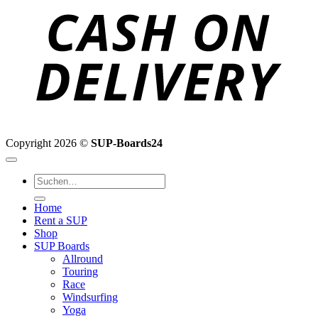
D
Copyright 2026 ©
SUP-Boards24
Suchen
nach:
Home
Rent a SUP
Shop
SUP Boards
Allround
Touring
Race
Windsurfing
Yoga