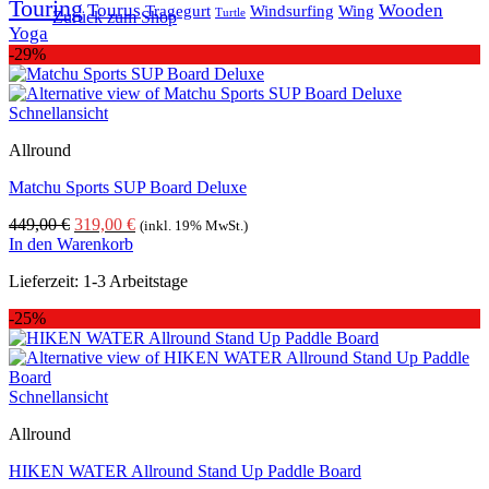
Touring
Tourus
Wooden
Tragegurt
Windsurfing
Wing
Turtle
Zurück zum Shop
Yoga
-29%
Schnellansicht
Allround
Matchu Sports SUP Board Deluxe
Ursprünglicher
Aktueller
449,00
€
319,00
€
(inkl. 19% MwSt.)
Preis
Preis
In den Warenkorb
war:
ist:
Lieferzeit:
1-3 Arbeitstage
449,00 €
319,00 €.
-25%
Schnellansicht
Allround
HIKEN WATER Allround Stand Up Paddle Board