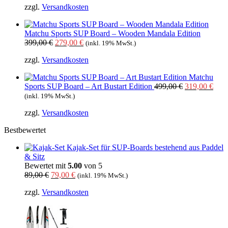
zzgl.
Versandkosten
war:
ist:
449,00 €
319,00 €.
Matchu Sports SUP Board – Wooden Mandala Edition
Ursprünglicher
Aktueller
399,00
€
279,00
€
(inkl. 19% MwSt.)
Preis
Preis
zzgl.
Versandkosten
war:
ist:
399,00 €
279,00 €.
Matchu
Ursprünglich
Aktu
Sports SUP Board – Art Bustart Edition
499,00
€
319,00
€
Preis
Prei
(inkl. 19% MwSt.)
war:
ist:
zzgl.
Versandkosten
499,00 €
319,
Bestbewertet
Kajak-Set für SUP-Boards bestehend aus Paddel
& Sitz
Bewertet mit
5.00
von 5
Ursprünglicher
Aktueller
89,00
€
79,00
€
(inkl. 19% MwSt.)
Preis
Preis
zzgl.
Versandkosten
war:
ist:
89,00 €
79,00 €.