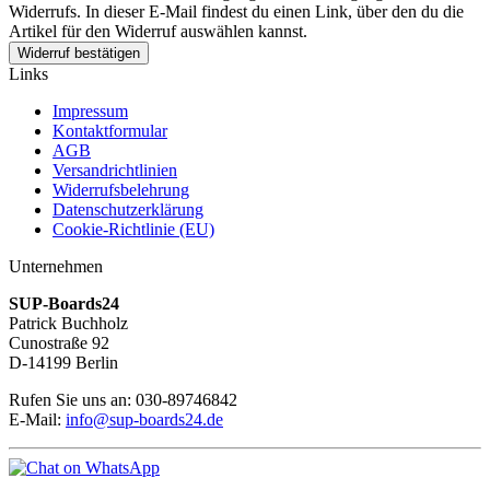
Widerrufs. In dieser E-Mail findest du einen Link, über den du die
Artikel für den Widerruf auswählen kannst.
Widerruf bestätigen
Links
Impressum
Kontaktformular
AGB
Versandrichtlinien
Widerrufsbelehrung
Datenschutzerklärung
Cookie-Richtlinie (EU)
Unternehmen
SUP-Boards24
Patrick Buchholz
Cunostraße 92
D-14199 Berlin
Rufen Sie uns an: 030-89746842
E-Mail:
info@sup-boards24.de
V