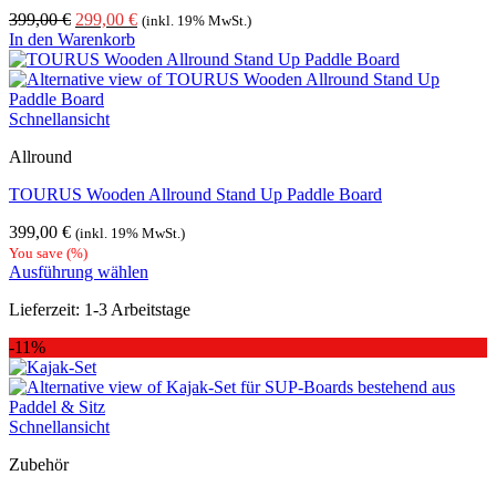
Ursprünglicher
Aktueller
399,00
€
299,00
€
(inkl. 19% MwSt.)
Preis
Preis
In den Warenkorb
war:
ist:
399,00 €
299,00 €.
Schnellansicht
Allround
TOURUS Wooden Allround Stand Up Paddle Board
399,00
€
(inkl. 19% MwSt.)
You save
(
%)
Ausführung wählen
Dieses
Lieferzeit:
1-3 Arbeitstage
Produkt
weist
-11%
mehrere
Varianten
auf.
Die
Schnellansicht
Optionen
können
Zubehör
auf
der