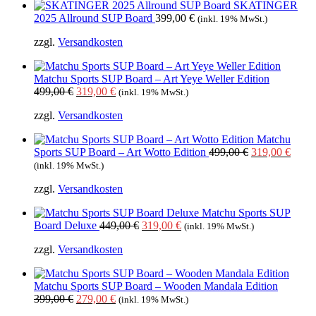
SKATINGER
2025 Allround SUP Board
399,00
€
(inkl. 19% MwSt.)
zzgl.
Versandkosten
Matchu Sports SUP Board – Art Yeye Weller Edition
Ursprünglicher
Aktueller
499,00
€
319,00
€
(inkl. 19% MwSt.)
Preis
Preis
zzgl.
Versandkosten
war:
ist:
499,00 €
319,00 €.
Matchu
Ursprüngliche
Aktue
Sports SUP Board – Art Wotto Edition
499,00
€
319,00
€
Preis
Preis
(inkl. 19% MwSt.)
war:
ist:
zzgl.
Versandkosten
499,00 €
319,0
Matchu Sports SUP
Ursprünglicher
Aktueller
Board Deluxe
449,00
€
319,00
€
(inkl. 19% MwSt.)
Preis
Preis
zzgl.
Versandkosten
war:
ist:
449,00 €
319,00 €.
Matchu Sports SUP Board – Wooden Mandala Edition
Ursprünglicher
Aktueller
399,00
€
279,00
€
(inkl. 19% MwSt.)
Preis
Preis