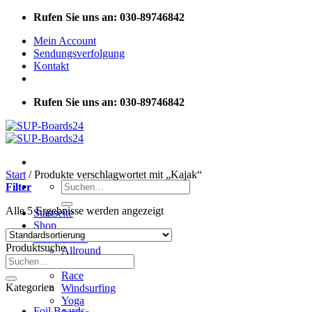
Zum
Rufen Sie uns an: 030-89746842
Inhalt
Mein Account
springen
Sendungsverfolgung
Kontakt
Rufen Sie uns an: 030-89746842
Start
/
Produkte verschlagwortet mit „Kajak“
Suchen
Filter
nach:
Alle 5 Ergebnisse werden angezeigt
Startseite
Shop
SUP Boards
Produktsuche
Allround
Suchen
Touring
nach:
Race
Kategorien
Windsurfing
Yoga
Foil Boards