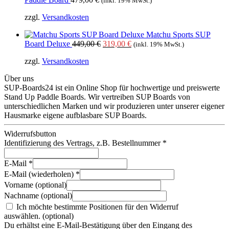
(inkl. 19% MwSt.)
zzgl.
Versandkosten
Matchu Sports SUP
Ursprünglicher
Aktueller
Board Deluxe
449,00
€
319,00
€
(inkl. 19% MwSt.)
Preis
Preis
zzgl.
Versandkosten
war:
ist:
449,00 €
319,00 €.
Über uns
SUP-Boards24 ist ein Online Shop für hochwertige und preiswerte
Stand Up Paddle Boards. Wir vertreiben SUP Boards von
unterschiedlichen Marken und wir produzieren unter unserer eigener
Hausmarke eigene aufblasbare SUP Boards.
Widerrufsbutton
Identifizierung des Vertrags, z.B. Bestellnummer
*
E-Mail
*
E-Mail (wiederholen)
*
Vorname
(optional)
Nachname
(optional)
Ich möchte bestimmte Positionen für den Widerruf
auswählen.
(optional)
Du erhältst eine E-Mail-Bestätigung über den Eingang des