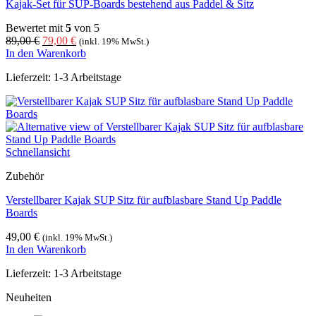
Kajak-Set für SUP-Boards bestehend aus Paddel & Sitz
Produktseite
gewählt
Bewertet mit
5
von 5
werden
Ursprünglicher
Aktueller
89,00
€
79,00
€
(inkl. 19% MwSt.)
Preis
Preis
In den Warenkorb
war:
ist:
Lieferzeit:
1-3 Arbeitstage
89,00 €
79,00 €.
Schnellansicht
Zubehör
Verstellbarer Kajak SUP Sitz für aufblasbare Stand Up Paddle
Boards
49,00
€
(inkl. 19% MwSt.)
In den Warenkorb
Lieferzeit:
1-3 Arbeitstage
Neuheiten