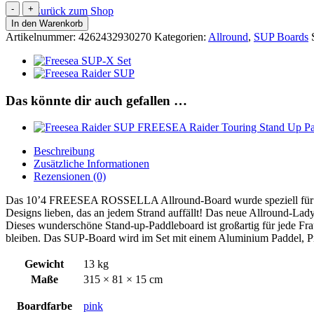
FREESEA
Zurück zum Shop
Rossella
In den Warenkorb
Allround
Artikelnummer:
4262432930270
Kategorien:
Allround
,
SUP Boards
Stand
Up
Paddle
Board
Menge
Das könnte dir auch gefallen …
FREESEA Raider Touring Stand Up Pa
Beschreibung
Zusätzliche Informationen
Rezensionen (0)
Das 10’4 FREESEA ROSSELLA Allround-Board wurde speziell für Fahrer
Designs lieben, das an jedem Strand auffällt! Das neue Allround-Lad
Dieses wunderschöne Stand-up-Paddleboard ist großartig für jede Fra
bleiben. Das SUP-Board wird im Set mit einem Aluminium Paddel, Pr
Gewicht
13 kg
Maße
315 × 81 × 15 cm
Boardfarbe
pink