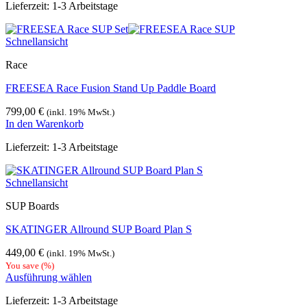
Lieferzeit:
1-3 Arbeitstage
439,00 €
399,00 €.
Schnellansicht
Race
FREESEA Race Fusion Stand Up Paddle Board
799,00
€
(inkl. 19% MwSt.)
In den Warenkorb
Lieferzeit:
1-3 Arbeitstage
Schnellansicht
SUP Boards
SKATINGER Allround SUP Board Plan S
449,00
€
(inkl. 19% MwSt.)
You save
(
%)
Ausführung wählen
Dieses
Lieferzeit:
1-3 Arbeitstage
Produkt