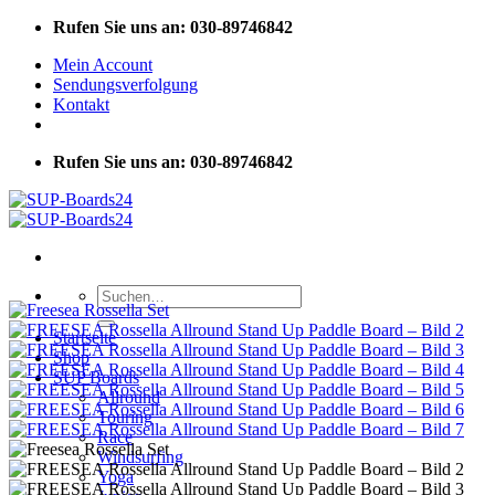
Zum
Rufen Sie uns an: 030-89746842
Inhalt
Mein Account
springen
Sendungsverfolgung
Kontakt
Rufen Sie uns an: 030-89746842
Suchen
nach:
Startseite
Shop
SUP Boards
Allround
Touring
Race
Windsurfing
Yoga