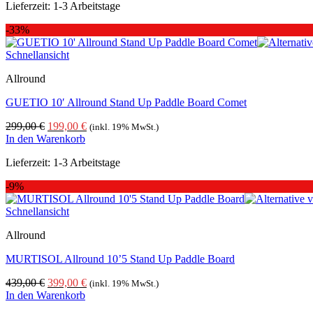
Lieferzeit:
1-3 Arbeitstage
-33%
Schnellansicht
Allround
GUETIO 10′ Allround Stand Up Paddle Board Comet
Ursprünglicher
Aktueller
299,00
€
199,00
€
(inkl. 19% MwSt.)
Preis
Preis
In den Warenkorb
war:
ist:
Lieferzeit:
1-3 Arbeitstage
299,00 €
199,00 €.
-9%
Schnellansicht
Allround
MURTISOL Allround 10’5 Stand Up Paddle Board
Ursprünglicher
Aktueller
439,00
€
399,00
€
(inkl. 19% MwSt.)
Preis
Preis
In den Warenkorb
war:
ist: