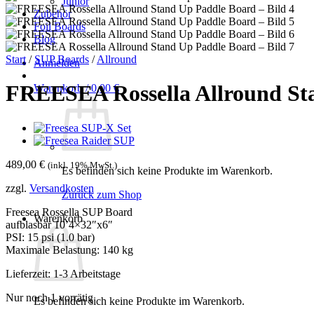
Junior
Zubehör
Foil Boards
Blog
Start
/
SUP Boards
/
Allround
Anmelden
FREESEA Rossella Allround St
Warenkorb /
0,00
€
489,00
€
(inkl. 19% MwSt.)
Es befinden sich keine Produkte im Warenkorb.
zzgl.
Versandkosten
Zurück zum Shop
Freesea Rossella SUP Board
Warenkorb
aufblasbar 10’4×32″x6″
PSI: 15 psi (1.0 bar)
Maximale Belastung: 140 kg
Lieferzeit:
1-3 Arbeitstage
Nur noch 1 vorrätig
Es befinden sich keine Produkte im Warenkorb.