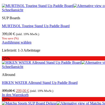
weist
mehrere
Schnellansicht
Varianten
auf.
SUP Boards
Die
Optionen
MURTISOL Touring Stand Up Paddle Board
können
auf
399,00
€
(inkl. 19% MwSt.)
der
You save
(
%)
Produktseite
Ausführung wählen
gewählt
Dieses
werden
Lieferzeit:
1-3 Arbeitstage
Produkt
weist
-25%
mehrere
Varianten
Schnellansicht
auf.
Die
Allround
Optionen
können
HIKEN WATER Allround Stand Up Paddle Board
auf
der
Ursprünglicher
Aktueller
399,00
€
299,00
€
(inkl. 19% MwSt.)
Produktseite
Preis
Preis
In den Warenkorb
gewählt
war:
ist:
-29%
werden
399,00 €
299,00 €.