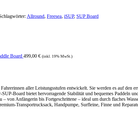
Schlagwörter:
Allround
,
Freesea
,
iSUP
,
SUP Board
ddle Board
499,00
€
(inkl. 19% MwSt.)
innen aller Leistungsstufen entwickelt. Sie werden es auf den ersten
y-SUP-Board bietet hervorragende Stabilität und bequemes Paddeln und 
u – von Anfängerin bis Fortgeschrittene – ideal um durch flaches Wass
emium-Transportrucksack, Handpumpe, Surfleine, Finne und Reparaturs