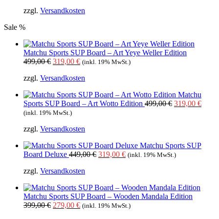
zzgl.
Versandkosten
Sale %
Matchu Sports SUP Board – Art Yeye Weller Edition
Ursprünglicher
Aktueller
499,00
€
319,00
€
(inkl. 19% MwSt.)
Preis
Preis
zzgl.
Versandkosten
war:
ist:
499,00 €
319,00 €.
Matchu
Ursprüngliche
Aktue
Sports SUP Board – Art Wotto Edition
499,00
€
319,00
€
Preis
Preis
(inkl. 19% MwSt.)
war:
ist:
zzgl.
Versandkosten
499,00 €
319,0
Matchu Sports SUP
Ursprünglicher
Aktueller
Board Deluxe
449,00
€
319,00
€
(inkl. 19% MwSt.)
Preis
Preis
zzgl.
Versandkosten
war:
ist:
449,00 €
319,00 €.
Matchu Sports SUP Board – Wooden Mandala Edition
Ursprünglicher
Aktueller
399,00
€
279,00
€
(inkl. 19% MwSt.)
Preis
Preis