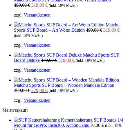
Ursprünglicher
Aktueller
499,00
€
319,00
€
(inkl. 19% MwSt.)
Preis
Preis
zzgl.
Versandkosten
war:
ist:
499,00 €
319,00 €.
Matchu
Ursprüngliche
Aktue
Sports SUP Board – Art Wotto Edition
499,00
€
319,00
€
Preis
Preis
(inkl. 19% MwSt.)
war:
ist:
zzgl.
Versandkosten
499,00 €
319,0
Matchu Sports SUP
Ursprünglicher
Aktueller
Board Deluxe
449,00
€
319,00
€
(inkl. 19% MwSt.)
Preis
Preis
zzgl.
Versandkosten
war:
ist:
449,00 €
319,00 €.
Matchu Sports SUP Board – Wooden Mandala Edition
Ursprünglicher
Aktueller
399,00
€
279,00
€
(inkl. 19% MwSt.)
Preis
Preis
zzgl.
Versandkosten
war:
ist:
399,00 €
279,00 €.
Meistverkauft
Kamerahalterung SUP Boards 1/4
Mount für GoPro, Insta360, ActionCams
10,00
€
(inkl. 19%