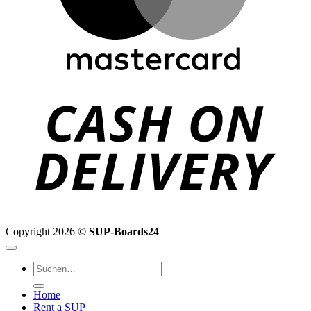
C
D
Copyright 2026 ©
SUP-Boards24
Suchen
nach:
Home
Rent a SUP