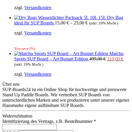
Preis
Preis
zzgl.
Versandkosten
war:
ist:
449,00 €
399,00 €.
Wasserdichter Packsack 5L 10L 15L Dry Bag
ideal für SUP Boards
15,00
€
–
25,00
€
(inkl. 19% MwSt.)
zzgl.
Versandkosten
You save
(
%)
Matchu
Ursprünglich
Aktu
Sports SUP Board – Art Bustart Edition
499,00
€
319,00
€
Preis
Prei
(inkl. 19% MwSt.)
war:
ist:
zzgl.
Versandkosten
499,00 €
319,
Über uns
SUP-Boards24 ist ein Online Shop für hochwertige und preiswerte
Stand Up Paddle Boards. Wir vertreiben SUP Boards von
unterschiedlichen Marken und wir produzieren unter unserer eigener
Hausmarke eigene aufblasbare SUP Boards.
Widerrufsbutton
Identifizierung des Vertrags, z.B. Bestellnummer
*