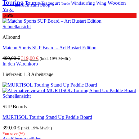
Touring
Tourus
Wooden
Tragegurt
Windsurfing
Wing
Turtle
Zurück zum Shop
Yoga
-36%
Schnellansicht
Allround
Matchu Sports SUP Board – Art Bustart Edition
Ursprünglicher
Aktueller
499,00
€
319,00
€
(inkl. 19% MwSt.)
Preis
Preis
In den Warenkorb
war:
ist:
Lieferzeit:
1-3 Arbeitstage
499,00 €
319,00 €.
Schnellansicht
SUP Boards
MURTISOL Touring Stand Up Paddle Board
399,00
€
(inkl. 19% MwSt.)
You save
(
%)
Ausführung wählen