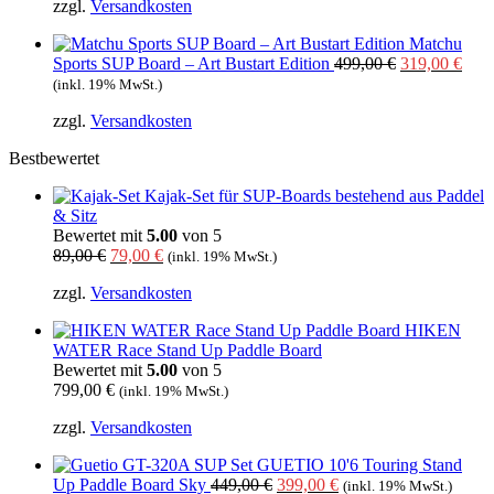
zzgl.
Versandkosten
war:
ist:
399,00 €
279,00 €.
Matchu
Ursprünglich
Aktu
Sports SUP Board – Art Bustart Edition
499,00
€
319,00
€
Preis
Prei
(inkl. 19% MwSt.)
war:
ist:
zzgl.
Versandkosten
499,00 €
319,
Bestbewertet
Kajak-Set für SUP-Boards bestehend aus Paddel
& Sitz
Bewertet mit
5.00
von 5
Ursprünglicher
Aktueller
89,00
€
79,00
€
(inkl. 19% MwSt.)
Preis
Preis
zzgl.
Versandkosten
war:
ist:
89,00 €
79,00 €.
HIKEN
WATER Race Stand Up Paddle Board
Bewertet mit
5.00
von 5
799,00
€
(inkl. 19% MwSt.)
zzgl.
Versandkosten
GUETIO 10'6 Touring Stand
Ursprünglicher
Aktueller
Up Paddle Board Sky
449,00
€
399,00
€
(inkl. 19% MwSt.)