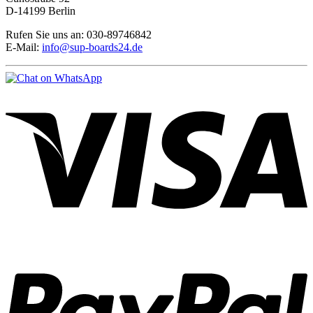
D-14199 Berlin
Rufen Sie uns an: 030-89746842
E-Mail:
info@sup-boards24.de
V
P