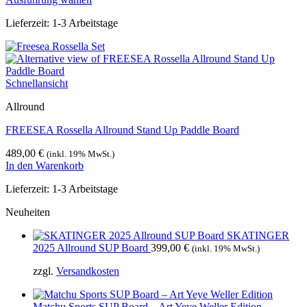
Dieses
Lieferzeit:
1-3 Arbeitstage
Produkt
weist
mehrere
Varianten
auf.
Schnellansicht
Die
Optionen
Allround
können
auf
FREESEA Rossella Allround Stand Up Paddle Board
der
Produktseite
489,00
€
(inkl. 19% MwSt.)
gewählt
In den Warenkorb
werden
Lieferzeit:
1-3 Arbeitstage
Neuheiten
SKATINGER
2025 Allround SUP Board
399,00
€
(inkl. 19% MwSt.)
zzgl.
Versandkosten
Matchu Sports SUP Board – Art Yeye Weller Edition