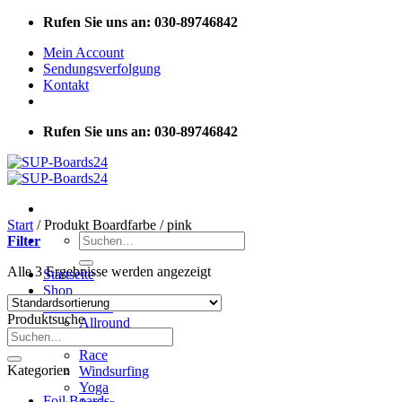
Zum
Rufen Sie uns an: 030-89746842
Inhalt
Mein Account
springen
Sendungsverfolgung
Kontakt
Rufen Sie uns an: 030-89746842
Start
/
Produkt Boardfarbe
/
pink
Suchen
Filter
nach:
Alle 3 Ergebnisse werden angezeigt
Startseite
Shop
SUP Boards
Produktsuche
Allround
Suchen
Touring
nach:
Race
Kategorien
Windsurfing
Yoga
Foil Boards