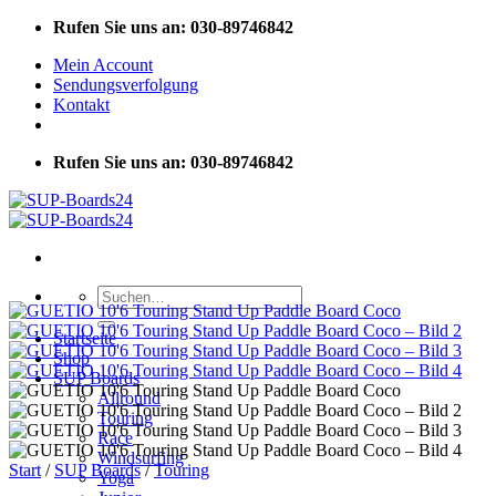
Zum
Rufen Sie uns an: 030-89746842
Inhalt
Mein Account
springen
Sendungsverfolgung
Kontakt
Rufen Sie uns an: 030-89746842
Suchen
nach:
Startseite
Shop
SUP Boards
Allround
Touring
Race
Windsurfing
Start
/
SUP Boards
/
Touring
Yoga