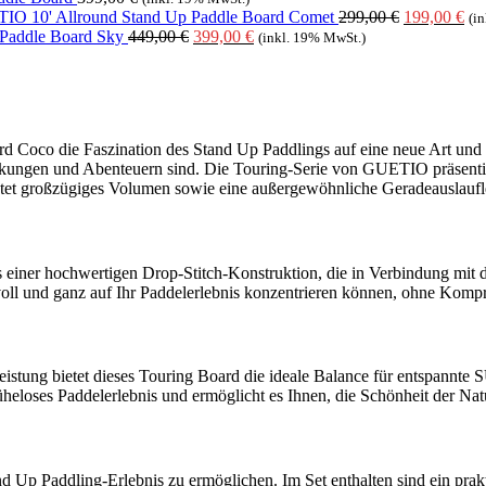
Ursprünglic
Akt
IO 10' Allround Stand Up Paddle Board Comet
299,00
€
199,00
€
(i
Ursprünglicher
Aktueller
Preis
Pre
Paddle Board Sky
449,00
€
399,00
€
(inkl. 19% MwSt.)
Preis
Preis
war:
ist:
war:
ist:
299,00 €
199
449,00 €
399,00 €.
co die Faszination des Stand Up Paddlings auf eine neue Art und Wei
eckungen und Abenteuern sind. Die Touring-Serie von GUETIO präsenti
et großzügiges Volumen sowie eine außergewöhnliche Geradeauslaufleist
iner hochwertigen Drop-Stitch-Konstruktion, die in Verbindung mit 
h voll und ganz auf Ihr Paddelerlebnis konzentrieren können, ohne Komp
stung bietet dieses Touring Board die ideale Balance für entspannte
loses Paddelerlebnis und ermöglicht es Ihnen, die Schönheit der Nat
nd Up Paddling-Erlebnis zu ermöglichen. Im Set enthalten sind ein prak