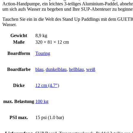
Action-Handpumpe, ein leichtes 3-teiliges Aluminium-Paddel, abnehmb
um sich aufs Wasser zu begeben und Ihre SUP-Abenteuer zu beginne
Tauchen Sie ein in die Welt des Stand Up Paddlings mit dem GUETI
Wasser.
Gewicht
8,9 kg
Maße
320 × 81 × 12 cm
Boardform
Touring
Boardfarbe
blau
,
dunkelblau
,
hellblau
,
weiß
Dicke
12 cm (4.7")
max. Belastung
100 kg
PSI max.
15 psi (1.0 bar)