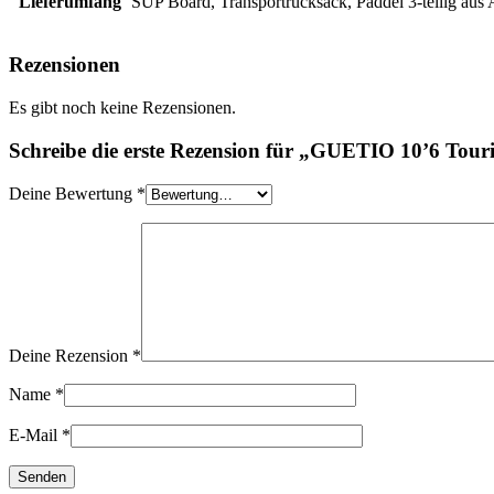
Lieferumfang
SUP Board, Transportrucksack, Paddel 3-teilig aus 
Rezensionen
Es gibt noch keine Rezensionen.
Schreibe die erste Rezension für „GUETIO 10’6 Tou
Deine Bewertung
*
Deine Rezension
*
Name
*
E-Mail
*