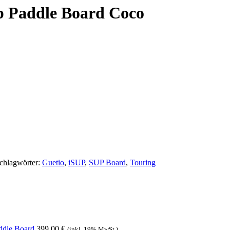
 Paddle Board Coco
chlagwörter:
Guetio
,
iSUP
,
SUP Board
,
Touring
ddle Board
399,00
€
(inkl. 19% MwSt.)