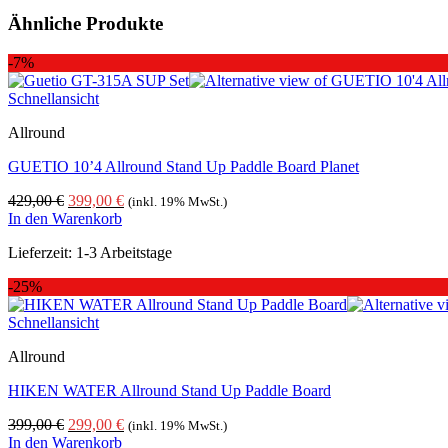
Ähnliche Produkte
-7%
Schnellansicht
Allround
GUETIO 10’4 Allround Stand Up Paddle Board Planet
Ursprünglicher
Aktueller
429,00
€
399,00
€
(inkl. 19% MwSt.)
Preis
Preis
In den Warenkorb
war:
ist:
Lieferzeit:
1-3 Arbeitstage
429,00 €
399,00 €.
-25%
Schnellansicht
Allround
HIKEN WATER Allround Stand Up Paddle Board
Ursprünglicher
Aktueller
399,00
€
299,00
€
(inkl. 19% MwSt.)
Preis
Preis
In den Warenkorb