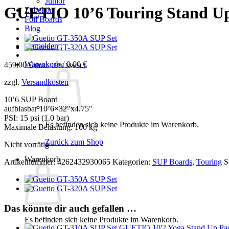
Junior
GUETIO 10’6 Touring Stand Up
Zubehör
Foil Boards
Blog
Anmelden
Warenkorb /
0,00
€
459,00
€
(inkl. 19% MwSt.)
zzgl.
Versandkosten
10’6 SUP Board
aufblasbar 10’6×32″x4.75″
PSI: 15 psi (1.0 bar)
Es befinden sich keine Produkte im Warenkorb.
Maximale Belastung: 100 kg
Zurück zum Shop
Nicht vorrätig
Warenkorb
Artikelnummer:
4262432930065
Kategorien:
SUP Boards
,
Touring
S
Das könnte dir auch gefallen …
Es befinden sich keine Produkte im Warenkorb.
GUETIO 10'2 Yoga Stand Up Pa