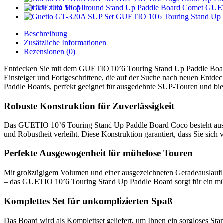
Zurück zum Shop
GUET
GUETIO 10'6 Touring Stand Up 
Beschreibung
Zusätzliche Informationen
Rezensionen (0)
Entdecken Sie mit dem GUETIO 10’6 Touring Stand Up Paddle Board Co
Einsteiger und Fortgeschrittene, die auf der Suche nach neuen Entd
Paddle Boards, perfekt geeignet für ausgedehnte SUP-Touren und biet
Robuste Konstruktion für Zuverlässigkeit
Das GUETIO 10’6 Touring Stand Up Paddle Board Coco besteht aus e
und Robustheit verleiht. Diese Konstruktion garantiert, dass Sie sic
Perfekte Ausgewogenheit für mühelose Touren
Mit großzügigem Volumen und einer ausgezeichneten Geradeauslauflei
– das GUETIO 10’6 Touring Stand Up Paddle Board sorgt für ein mühe
Komplettes Set für unkomplizierten Spaß
Das Board wird als Komplettset geliefert, um Ihnen ein sorgloses Sta