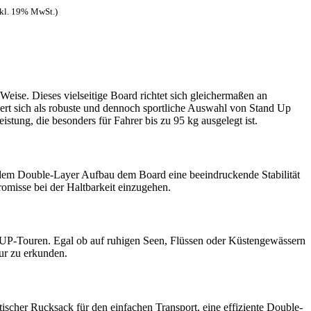
her
ueller
nkl. 19% MwSt.)
is
,00 €.
se. Dieses vielseitige Board richtet sich gleichermaßen an
ert sich als robuste und dennoch sportliche Auswahl von Stand Up
ung, die besonders für Fahrer bis zu 95 kg ausgelegt ist.
dem Double-Layer Aufbau dem Board eine beeindruckende Stabilität
romisse bei der Haltbarkeit einzugehen.
 SUP-Touren. Egal ob auf ruhigen Seen, Flüssen oder Küstengewässern
ur zu erkunden.
tischer Rucksack für den einfachen Transport, eine effiziente Double-