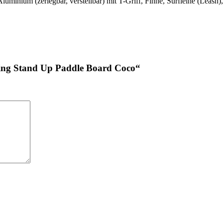
Aluminium (zerlegbar, verstellbar) mit T-Griff, Finne, Surfleine (Leas
ring Stand Up Paddle Board Coco“