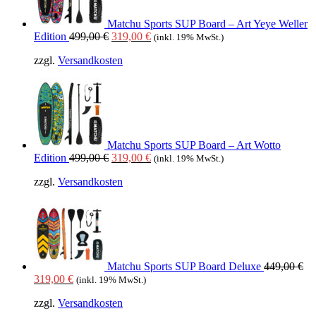
Matchu Sports SUP Board – Art Yeye Weller
Ursprünglicher
Aktueller
Edition
499,00
€
319,00
€
(inkl. 19% MwSt.)
Preis
Preis
zzgl.
Versandkosten
war:
ist:
499,00 €
319,00 €.
Matchu Sports SUP Board – Art Wotto
Ursprünglicher
Aktueller
Edition
499,00
€
319,00
€
(inkl. 19% MwSt.)
Preis
Preis
zzgl.
Versandkosten
war:
ist:
499,00 €
319,00 €.
Matchu Sports SUP Board Deluxe
449,00
€
Ursprünglicher
Aktueller
319,00
€
(inkl. 19% MwSt.)
Preis
Preis
zzgl.
Versandkosten
war:
ist: