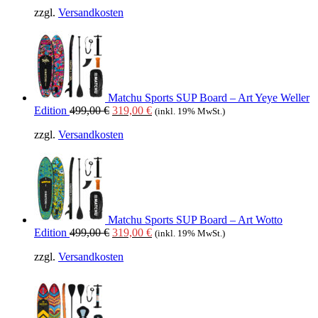
zzgl.
Versandkosten
Matchu Sports SUP Board – Art Yeye Weller
Ursprünglicher
Aktueller
Edition
499,00
€
319,00
€
(inkl. 19% MwSt.)
Preis
Preis
zzgl.
Versandkosten
war:
ist:
499,00 €
319,00 €.
Matchu Sports SUP Board – Art Wotto
Ursprünglicher
Aktueller
Edition
499,00
€
319,00
€
(inkl. 19% MwSt.)
Preis
Preis
zzgl.
Versandkosten
war:
ist:
499,00 €
319,00 €.