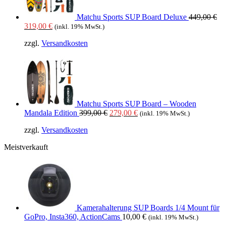
Matchu Sports SUP Board Deluxe
449,00
€
Ursprünglicher
Aktueller
319,00
€
(inkl. 19% MwSt.)
Preis
Preis
zzgl.
Versandkosten
war:
ist:
449,00 €
319,00 €.
Matchu Sports SUP Board – Wooden
Ursprünglicher
Aktueller
Mandala Edition
399,00
€
279,00
€
(inkl. 19% MwSt.)
Preis
Preis
zzgl.
Versandkosten
war:
ist:
399,00 €
279,00 €.
Meistverkauft
Kamerahalterung SUP Boards 1/4 Mount für
GoPro, Insta360, ActionCams
10,00
€
(inkl. 19% MwSt.)