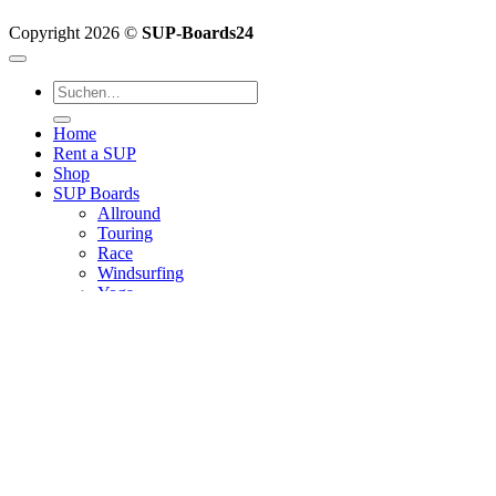
Copyright 2026 ©
SUP-Boards24
Suchen
nach:
Home
Rent a SUP
Shop
SUP Boards
Allround
Touring
Race
Windsurfing
Yoga
Junior
Foil Boards
Design your SUP
Zubehör
Blog
Anmelden
Anmelden