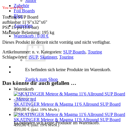
Junior
Zubehör
You save
(
%)
Foil Boards
Blog
Touring SUP Board
aufblasbar 11’6″x32″x6″
Anmelden
PSI: 15 psi (1.0 bar)
Maximale Belastung: 195 kg
Warenkorb /
0,00
€
Dieses Produkt ist derzeit nicht vorrätig und nicht verfügbar.
Artikelnummer:
n. v.
Kategorien:
SUP Boards
,
Touring
Schlagwörter:
iSUP
,
Skatinger
,
Touring
Es befinden sich keine Produkte im Warenkorb.
Zurück zum Shop
Das könnte dir auch gefallen …
Warenkorb
SKATINGER Meteor & Magma 11'6 Allround SUP Board
499,00
€
(inkl. 19% MwSt.)
SKATINGER Meteor & Magma 11'6 Allround SUP Board
Es befinden sich keine Produkte im Warenkorb.
499,00
€
(inkl. 19% MwSt.)