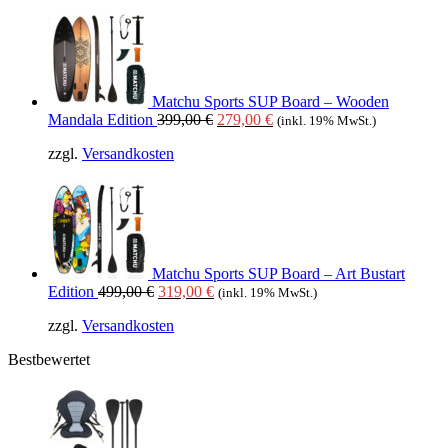
449,00 €
319,00 €.
Matchu Sports SUP Board – Wooden
Ursprünglicher
Aktueller
Mandala Edition
399,00
€
279,00
€
(inkl. 19% MwSt.)
Preis
Preis
zzgl.
Versandkosten
war:
ist:
399,00 €
279,00 €.
Matchu Sports SUP Board – Art Bustart
Ursprünglicher
Aktueller
Edition
499,00
€
319,00
€
(inkl. 19% MwSt.)
Preis
Preis
zzgl.
Versandkosten
war:
ist:
499,00 €
319,00 €.
Bestbewertet