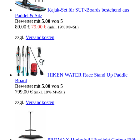
Kajak-Set für SUP-Boards bestehend aus
Paddel & Sitz
Bewertet mit
5.00
von 5
Ursprünglicher
Aktueller
89,00
€
79,00
€
(inkl. 19% MwSt.)
Preis
Preis
zzgl.
Versandkosten
war:
ist:
89,00 €
79,00 €.
HIKEN WATER Race Stand Up Paddle
Board
Bewertet mit
5.00
von 5
799,00
€
(inkl. 19% MwSt.)
zzgl.
Versandkosten
PROMAX Hydrofoil Ultralight Carbon Fifth