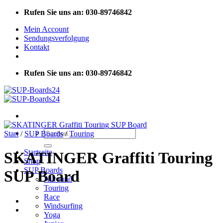
Zum
Rufen Sie uns an: 030-89746842
Inhalt
Mein Account
springen
Sendungsverfolgung
Kontakt
Rufen Sie uns an: 030-89746842
Suchen
Start
/
SUP Boards
/
Touring
nach:
Startseite
SKATINGER Graffiti Touring
Shop
SUP Boards
SUP Board
Allround
Touring
Race
Windsurfing
Yoga