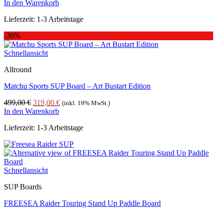
In den Warenkorb
Lieferzeit:
1-3 Arbeitstage
-36%
Schnellansicht
Allround
Matchu Sports SUP Board – Art Bustart Edition
Ursprünglicher
Aktueller
499,00
€
319,00
€
(inkl. 19% MwSt.)
Preis
Preis
In den Warenkorb
war:
ist:
Lieferzeit:
1-3 Arbeitstage
499,00 €
319,00 €.
Schnellansicht
SUP Boards
FREESEA Raider Touring Stand Up Paddle Board